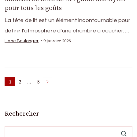
pour tous les goûts
La tête de lit est un élément incontournable pour
définir l’atmosphère d’une chambre à coucher. …
9 janvier 2026
Liane Boulanger
Pagination
1
2
…
5
Page
Page
Page
des
Rechercher
publications