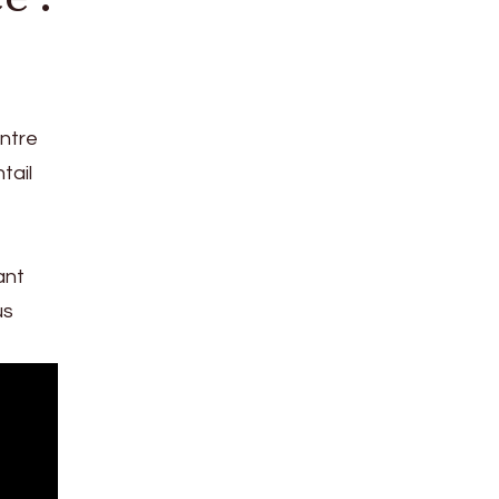
entre
tail
ant
us