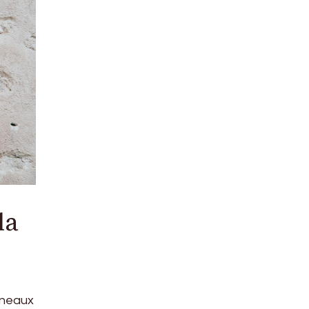
la
nneaux