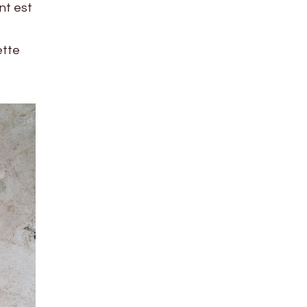
nt est
ette